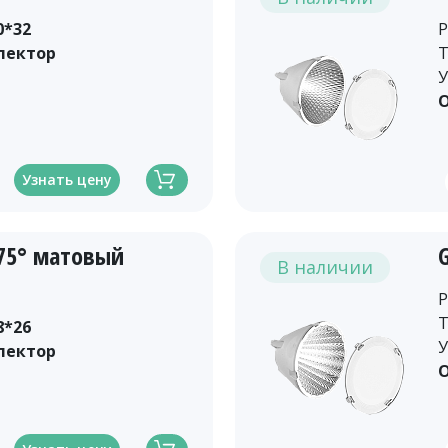
0*32
Р
лектор
Т
У
О
Узнать цену
-75° матовый
В наличии
Р
Т
8*26
У
лектор
О