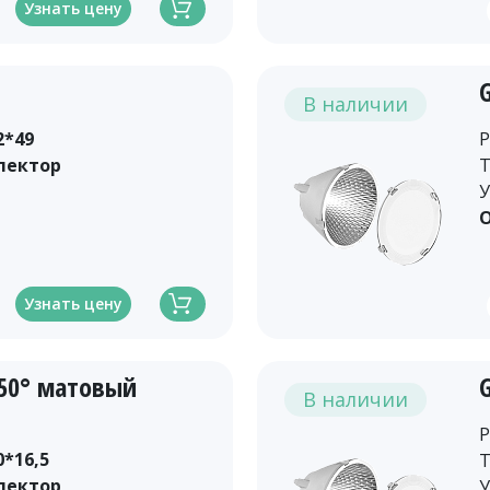
Узнать цену
В наличии
2*49
Р
лектор
Т
У
О
Узнать цену
-50° матовый
В наличии
Р
0*16,5
Т
лектор
У