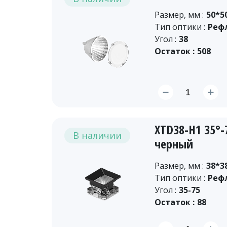
Размер, мм :
50*5
Тип оптики :
Реф
Угол :
38
Остаток :
508
XTD38-H1 35°
В наличии
черный
Размер, мм :
38*3
Тип оптики :
Реф
Угол :
35-75
Остаток :
88