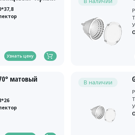
В наличии
0*37,8
Р
лектор
Т
У
О
Узнать цену
-70° матовый
В наличии
Р
Т
8*26
У
лектор
О