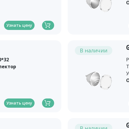
О
Узнать цену
В наличии
0*32
Р
лектор
Т
У
О
Узнать цену
В наличии