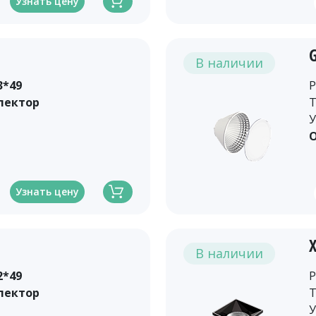
Узнать цену
В наличии
3*49
Р
лектор
Т
У
О
Узнать цену
В наличии
2*49
Р
лектор
Т
У