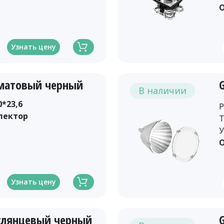
О
Узнать цену
 матовый черный
В наличии
0*23,6
Р
лектор
Т
У
О
Узнать цену
 глянцевый черный