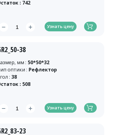
статок :
742
Узнать цену
GR2_50-38
азмер, мм :
50*50*32
ип оптики :
Рефлектор
гол :
38
статок :
508
Узнать цену
GR2_83-23