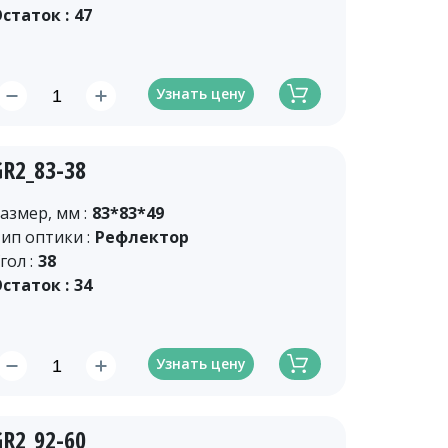
статок :
47
Узнать цену
GR2_83-38
азмер, мм :
83*83*49
ип оптики :
Рефлектор
гол :
38
статок :
34
Узнать цену
GR2_92-60