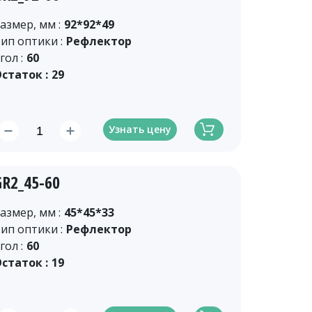
азмер, мм :
92*92*49
ип оптики :
Рефлектор
гол :
60
статок :
29
Узнать цену
GR2_45-60
азмер, мм :
45*45*33
ип оптики :
Рефлектор
гол :
60
статок :
19