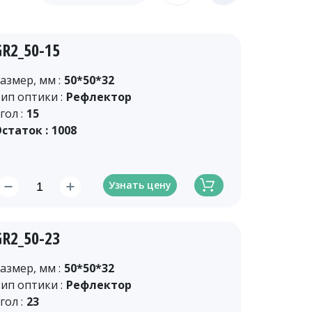
GR2_50-15
азмер, мм :
50*50*32
ип оптики :
Рефлектор
гол :
15
статок :
1008
Узнать цену
GR2_50-23
азмер, мм :
50*50*32
ип оптики :
Рефлектор
гол :
23