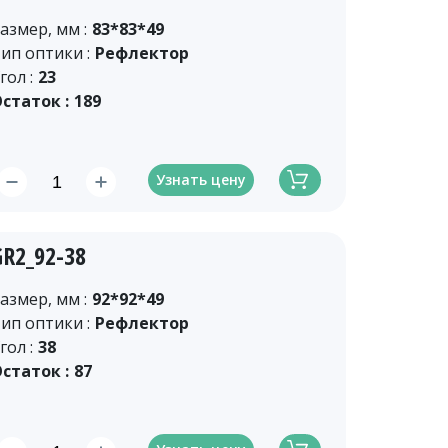
азмер, мм :
83*83*49
ип оптики :
Рефлектор
гол :
23
статок :
189
Узнать цену
GR2_92-38
азмер, мм :
92*92*49
ип оптики :
Рефлектор
гол :
38
статок :
87