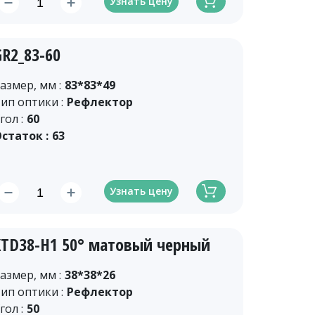
Узнать цену
GR2_83-60
азмер, мм :
83*83*49
ип оптики :
Рефлектор
гол :
60
статок :
63
Узнать цену
XTD38-H1 50° матовый черный
азмер, мм :
38*38*26
ип оптики :
Рефлектор
гол :
50