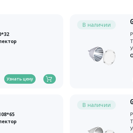
В наличии
0*32
Р
лектор
Т
У
О
Узнать цену
В наличии
108*65
Р
лектор
Т
У