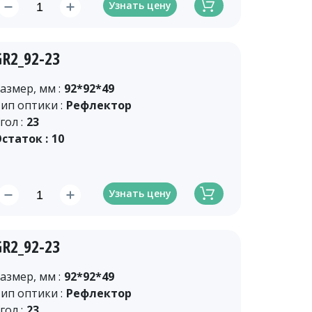
Узнать цену
GR2_92-23
азмер, мм :
92*92*49
ип оптики :
Рефлектор
гол :
23
статок :
10
Узнать цену
GR2_92-23
азмер, мм :
92*92*49
ип оптики :
Рефлектор
гол :
23