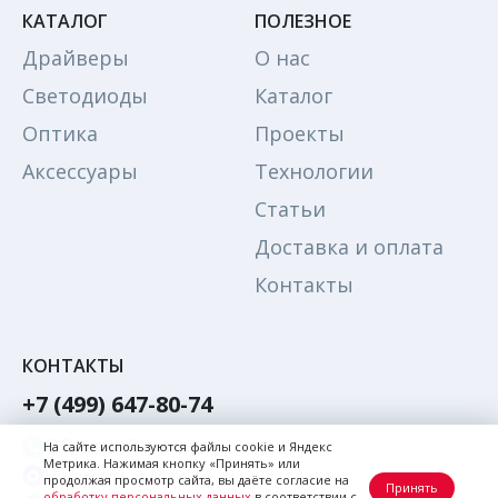
КАТАЛОГ
ПОЛЕЗНОЕ
Драйверы
О нас
Светодиоды
Каталог
Оптика
Проекты
Аксессуары
Технологии
Статьи
Доставка и оплата
Контакты
КОНТАКТЫ
+7 (499) 647-80-74
Обратный звонок
На сайте используются файлы cookie и Яндекс
Метрика. Нажимая кнопку «Принять» или
Написать в Max
продолжая просмотр сайта, вы даёте согласие на
Принять
обработку персональных данных
в соответствии с