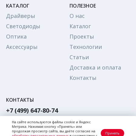
КАТАЛОГ
ПОЛЕЗНОЕ
Драйверы
О нас
Светодиоды
Каталог
Оптика
Проекты
Аксессуары
Технологии
Статьи
Доставка и оплата
Контакты
КОНТАКТЫ
+7 (499) 647-80-74
Обратный звонок
На сайте используются файлы cookie и Яндекс
Метрика. Нажимая кнопку «Принять» или
Написать в Max
продолжая просмотр сайта, вы даёте согласие на
Принять
обработку персональных данных
в соответствии с