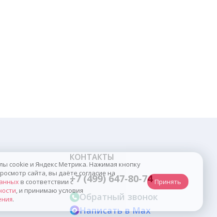
КОНТАКТЫ
 cookie и Яндекс Метрика. Нажимая кнопку
смотр сайта, вы даёте согласие на
+7 (499) 647-80-74
нных
в соответствии с
Принять
сти
, и принимаю условия
Обратный звонок
ния
.
Написать в Max