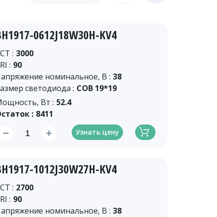
BH1917-0612J18W30H-KV4
CT :
3000
RI :
90
апряжение номинальное, В :
38
азмер светодиода :
COB 19*19
ощность, Вт :
52.4
статок :
8411
Узнать цену
BH1917-1012J30W27H-KV4
CT :
2700
RI :
90
апряжение номинальное, В :
38