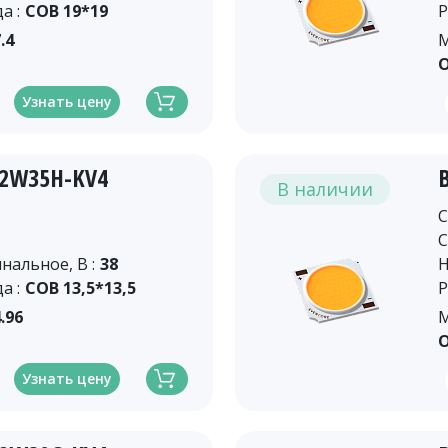
а :
COB 19*19
Р
.4
М
О
Узнать цену
12W35H-KV4
В наличии
C
C
альное, В :
38
Н
а :
COB 13,5*13,5
Р
.96
М
О
Узнать цену