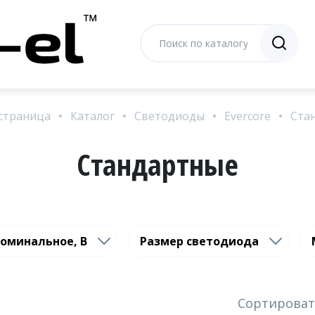
страница
Каталог
Светодиоды
Evercore
Ста
Стандартные
оминальное, В
Размер светодиода
Сортироват