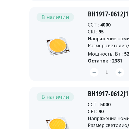
BH1917-0612J
В наличии
CCT :
4000
CRI :
95
Напряжение номин
Размер светодиод
Мощность, Вт :
52
Остаток :
2381
BH1917-0612J
В наличии
CCT :
5000
CRI :
90
Напряжение номин
Размер светодиод