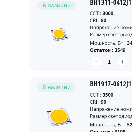
BH1311-0412J
В наличии
CCT :
3000
CRI :
80
Напряжение номин
Размер светодиод
Мощность, Вт :
34
Остаток :
3549
BH1917-0612J
В наличии
CCT :
3500
CRI :
90
Напряжение номин
Размер светодиод
Мощность, Вт :
52
Остаток :
3199