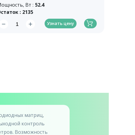
ощность, Вт :
52.4
статок :
2135
Узнать цену
одиодных матриц,
выходной контроль
метров. Возможность