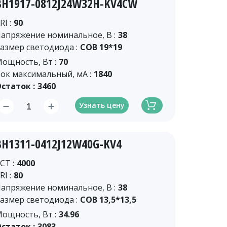
BH1917-0812J24W32H-KV4CW
RI :
90
апряжение номинальное, В :
38
азмер светодиода :
COB 19*19
ощность, Вт :
70
ок максимальный, мА :
1840
статок :
3460
Узнать цену
BH1311-0412J12W40G-KV4
CT :
4000
RI :
80
апряжение номинальное, В :
38
азмер светодиода :
COB 13,5*13,5
ощность, Вт :
34.96
статок :
3083