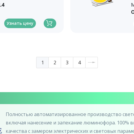
.4
М
О
Узнать цену
1
2
3
4
Полностью автоматизированное производство свет
включая нанесение и запекание люминофора. 100% 
качества с замером электрических и световых пара