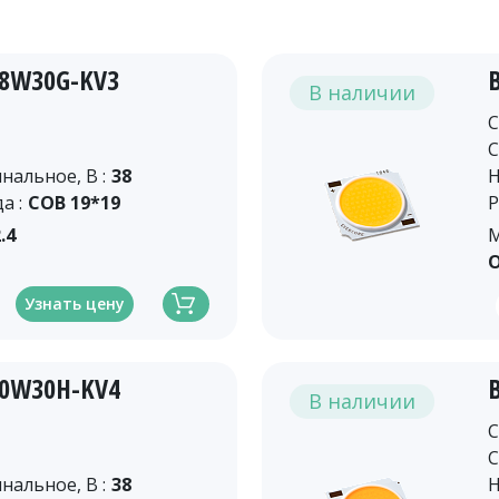
18W30G-KV3
В наличии
C
C
альное, В :
38
Н
а :
COB 19*19
Р
.4
М
О
Узнать цену
30W30H-KV4
В наличии
C
C
альное, В :
38
Н