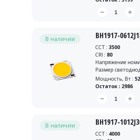
BH1917-0612J
В наличии
CCT :
3500
CRI :
80
Напряжение номин
Размер светодиод
Мощность, Вт :
52
Остаток :
2986
BH1917-1012J
В наличии
CCT :
4000