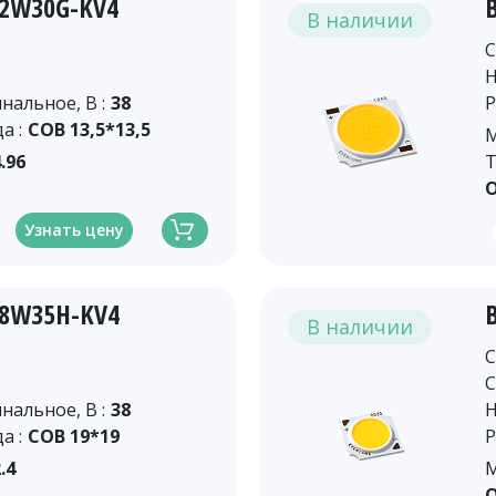
12W30G-KV4
В наличии
C
Н
альное, В :
38
Р
а :
COB 13,5*13,5
М
.96
Т
О
Узнать цену
18W35H-KV4
В наличии
C
C
альное, В :
38
Н
а :
COB 19*19
Р
.4
М
О