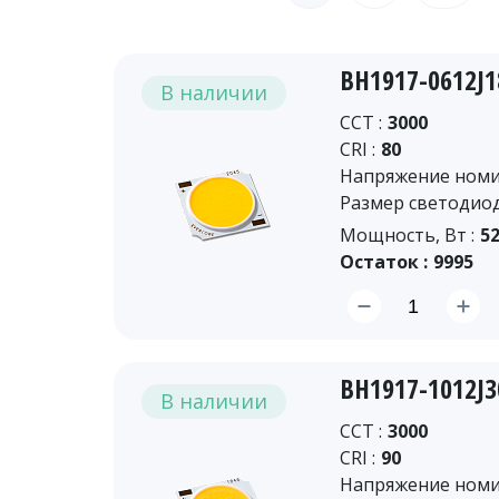
BH1917-0612J
В наличии
CCT :
3000
CRI :
80
Напряжение номин
Размер светодиод
Мощность, Вт :
52
Остаток :
9995
BH1917-1012J
В наличии
CCT :
3000
CRI :
90
Напряжение номин