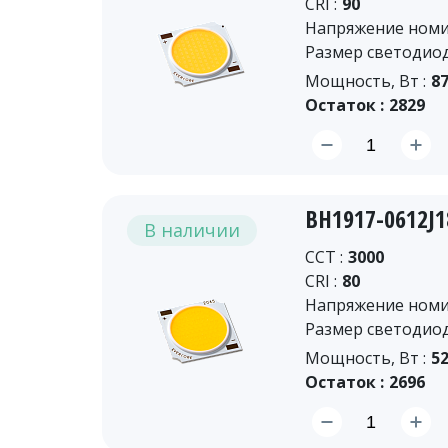
CRI :
90
Напряжение номин
Размер светодиод
Мощность, Вт :
87
Остаток :
2829
BH1917-0612J
В наличии
CCT :
3000
CRI :
80
Напряжение номин
Размер светодиод
Мощность, Вт :
52
Остаток :
2696