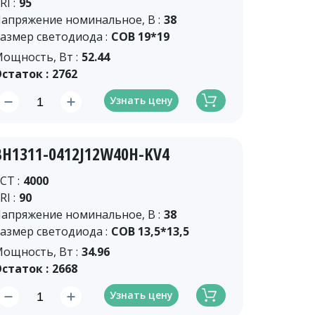
RI :
95
апряжение номинальное, В :
38
азмер светодиода :
COB 19*19
ощность, Вт :
52.44
статок :
2762
Узнать цену
BH1311-0412J12W40H-KV4
CT :
4000
RI :
90
апряжение номинальное, В :
38
азмер светодиода :
COB 13,5*13,5
ощность, Вт :
34.96
статок :
2668
Узнать цену