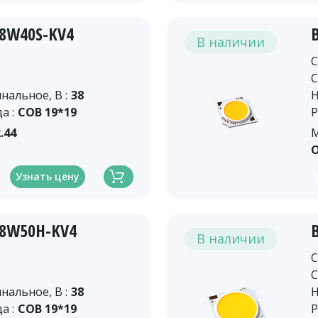
18W40S-KV4
В наличии
C
C
альное, В :
38
Н
а :
COB 19*19
Р
.44
М
О
Узнать цену
18W50H-KV4
В наличии
C
C
альное, В :
38
Н
а :
COB 19*19
Р