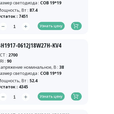
азмер светодиода :
COB 19*19
ощность, Вт :
87.4
статок :
7451
Узнать цену
BH1917-0612J18W27H-KV4
CT :
2700
RI :
90
апряжение номинальное, В :
38
азмер светодиода :
COB 19*19
ощность, Вт :
52.4
статок :
4345
Узнать цену