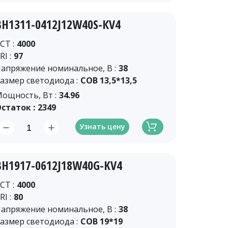
BH1311-0412J12W40S-КV4
CT :
4000
RI :
97
апряжение номинальное, В :
38
азмер светодиода :
COB 13,5*13,5
ощность, Вт :
34.96
статок :
2349
Узнать цену
BH1917-0612J18W40G-KV4
CT :
4000
RI :
80
апряжение номинальное, В :
38
азмер светодиода :
COB 19*19