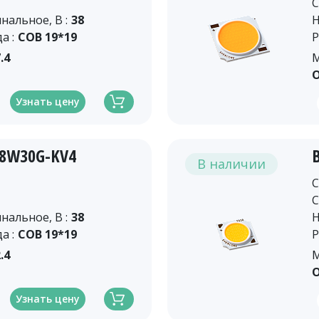
C
альное, В :
38
Н
а :
COB 19*19
Р
.4
М
О
Узнать цену
18W30G-KV4
В наличии
C
C
альное, В :
38
Н
а :
COB 19*19
Р
.4
М
О
Узнать цену