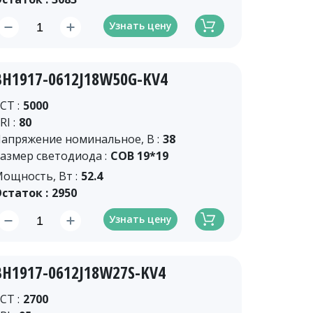
Узнать цену
BH1917-0612J18W50G-KV4
CT :
5000
RI :
80
апряжение номинальное, В :
38
азмер светодиода :
COB 19*19
ощность, Вт :
52.4
статок :
2950
Узнать цену
BH1917-0612J18W27S-KV4
CT :
2700