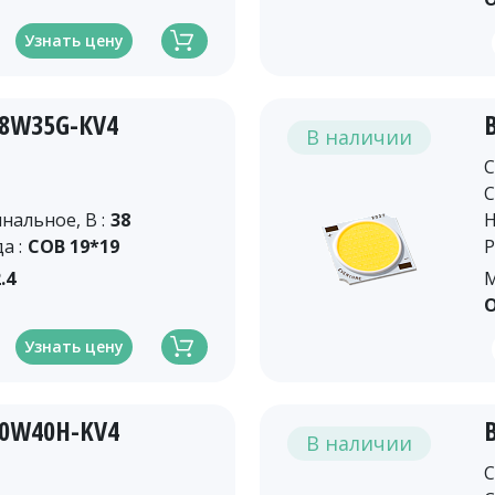
Узнать цену
18W35G-КV4
В наличии
C
C
альное, В :
38
Н
а :
COB 19*19
Р
.4
М
О
Узнать цену
30W40H-KV4
В наличии
C