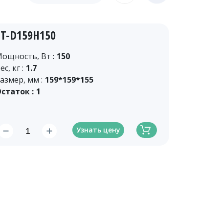
ZT-D159H150
ощность, Вт :
150
ес, кг :
1.7
азмер, мм :
159*159*155
статок :
1
Узнать цену