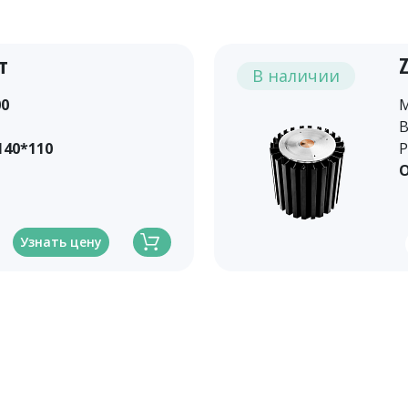
т
В наличии
00
М
В
140*110
Р
О
Узнать цену