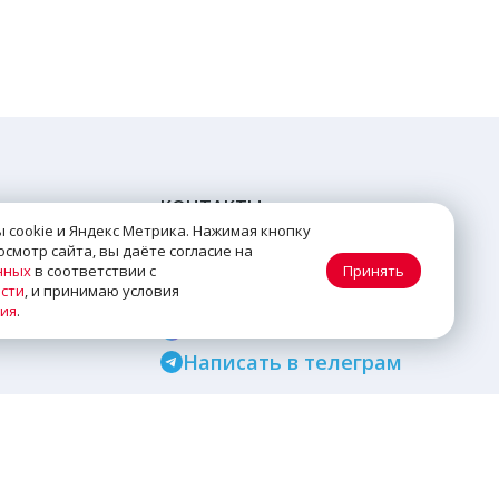
КОНТАКТЫ
 cookie и Яндекс Метрика. Нажимая кнопку
смотр сайта, вы даёте согласие на
+7 (499) 647-80-74
нных
в соответствии с
Принять
сти
, и принимаю условия
Обратный звонок
ния
.
Написать в Max
Написать в телеграм
Почта:
zakaz@citi-el.ru