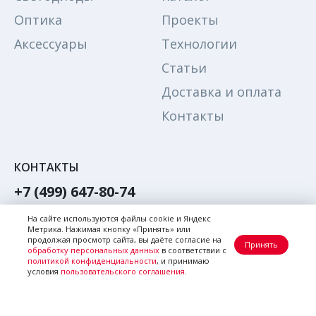
Оптика
Проекты
Аксессуары
Технологии
Статьи
Доставка и оплата
Контакты
КОНТАКТЫ
+7 (499) 647-80-74
Обратный звонок
На сайте используются файлы cookie и Яндекс
Метрика. Нажимая кнопку «Принять» или
Написать в Max
продолжая просмотр сайта, вы даёте согласие на
Принять
обработку персональных данных
в соответствии с
Написать в телеграм
политикой конфиденциальности
, и принимаю
условия
пользовательского соглашения
.
Почта:
zakaz@citi-el.ru