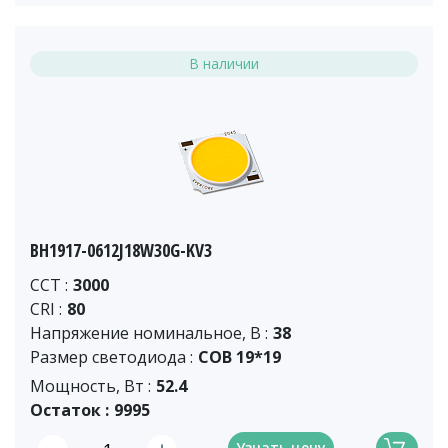
В наличии
BH1917-0612J18W30G-KV3
CCT :
3000
CRI :
80
Напряжение номинальное, В :
38
Размер светодиода :
COB 19*19
Мощность, Вт :
52.4
Остаток :
9995
Узнать цену