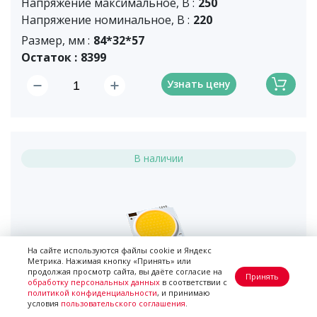
Напряжение максимальное, В :
250
Напряжение номинальное, В :
220
Размер, мм :
84*32*57
Остаток :
8399
Узнать цену
В наличии
На сайте используются файлы cookie и Яндекс
Метрика. Нажимая кнопку «Принять» или
продолжая просмотр сайта, вы даёте согласие на
Принять
обработку персональных данных
в соответствии с
BH1917-1012J30W30H-KV4
политикой конфиденциальности
, и принимаю
условия
пользовательского соглашения
.
CCT :
3000