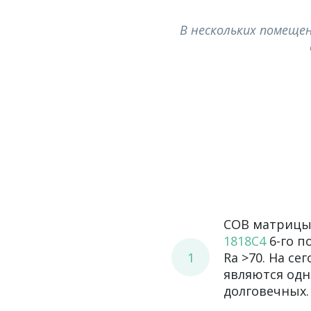
В нескольких помещен
COB матрицы
1818C4
6-го п
1
Ra >70. На с
являются одн
долговечных.