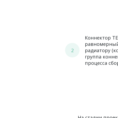
Коннектор TE
равномерный
2
радиатору (к
группа конне
процесса сбо
На стадии прое