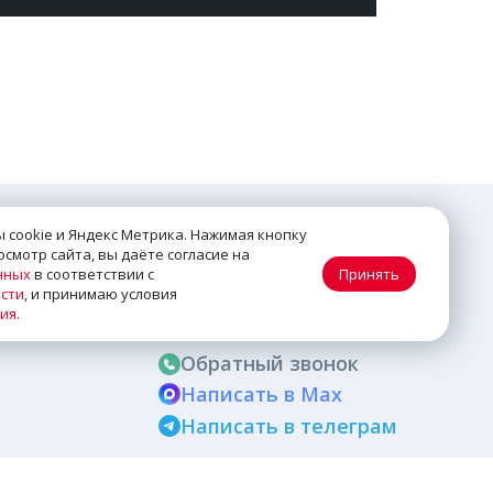
 cookie и Яндекс Метрика. Нажимая кнопку
смотр сайта, вы даёте согласие на
КОНТАКТЫ
нных
в соответствии с
Принять
сти
, и принимаю условия
ния
.
+7 (499) 647-80-74
Обратный звонок
Написать в Max
Написать в телеграм
Почта:
zakaz@citi-el.ru