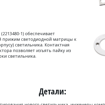
 (2213480-1) обеспечивает
 прижим светодиодной матрицы к
орпусу) светильника. Контактная
ктора позволяет изъять пайку из
рки светильника.
Детали:
ктирования нового светильника, инженеры ком