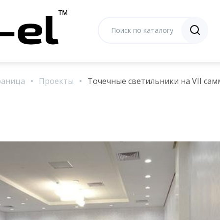
раница
Проекты
Точечные светильники на VII са