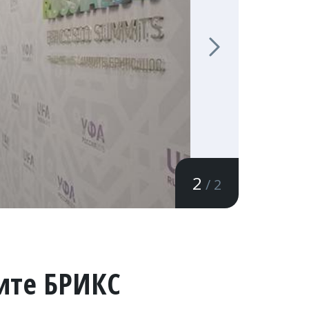
2
/ 2
ите БРИКС