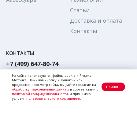
Статьи
Доставка и оплата
Контакты
КОНТАКТЫ
+7 (499) 647-80-74
Обратный звонок
На сайте используются файлы cookie и Яндекс
Метрика. Нажимая кнопку «Принять» или
Написать в Max
продолжая просмотр сайта, вы даёте согласие на
Принять
обработку персональных данных
в соответствии с
Написать в телеграм
политикой конфиденциальности
, и принимаю
условия
пользовательского соглашения
.
Почта:
zakaz@citi-el.ru
© Citi-el, 2026
Правовая информация
Создание сайта
BTB Digital