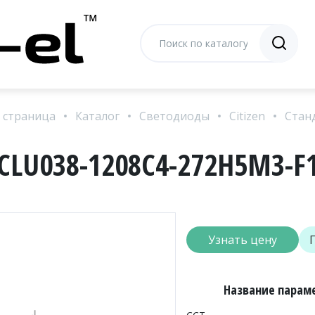
 страница
Каталог
Светодиоды
Citizen
Стан
CLU038-1208C4-272H5M3-F
Узнать цену
Название параме