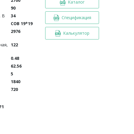
2700
Каталог
90
, В
34
Спецификация
COB 19*19
2976
Калькулятор
ная,
122
0.48
62.56
5
1840
720
F1