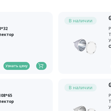
В наличии
0*32
Р
лектор
Т
У
О
Узнать цену
В наличии
108*65
Р
лектор
Т
У