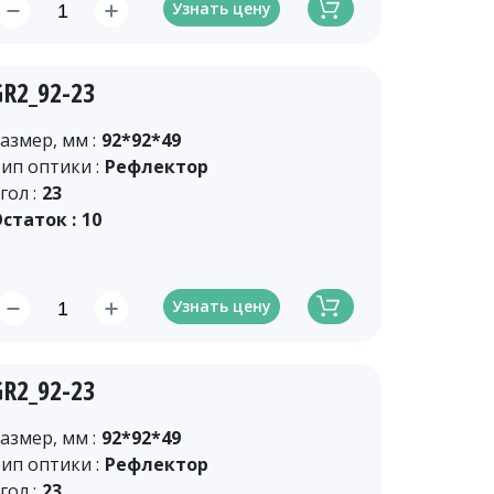
Узнать цену
GR2_92-23
азмер, мм :
92*92*49
ип оптики :
Рефлектор
гол :
23
статок :
10
Узнать цену
GR2_92-23
азмер, мм :
92*92*49
ип оптики :
Рефлектор
гол :
23