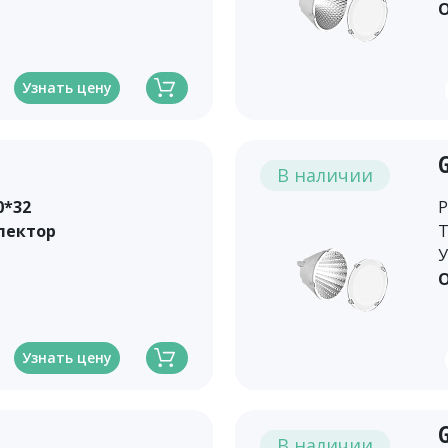
О
Узнать цену
В наличии
0*32
Р
лектор
Т
У
О
Узнать цену
В наличии