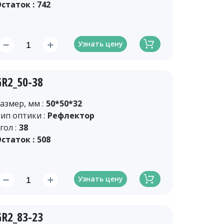
статок :
742
Узнать цену
GR2_50-38
азмер, мм :
50*50*32
ип оптики :
Рефлектор
гол :
38
статок :
508
Узнать цену
GR2_83-23