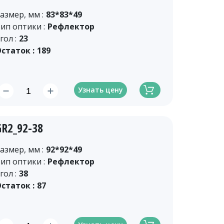
азмер, мм :
83*83*49
ип оптики :
Рефлектор
гол :
23
статок :
189
Узнать цену
GR2_92-38
азмер, мм :
92*92*49
ип оптики :
Рефлектор
гол :
38
статок :
87