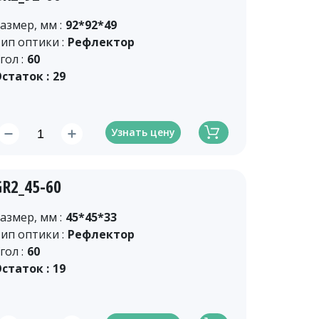
азмер, мм :
92*92*49
ип оптики :
Рефлектор
гол :
60
статок :
29
Узнать цену
GR2_45-60
азмер, мм :
45*45*33
ип оптики :
Рефлектор
гол :
60
статок :
19