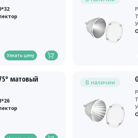
0*32
Р
лектор
Т
У
О
Узнать цену
-75° матовый
В наличии
Р
Т
8*26
У
лектор
О