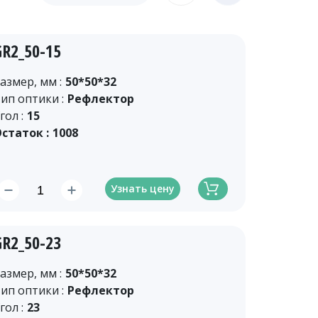
GR2_50-15
азмер, мм :
50*50*32
ип оптики :
Рефлектор
гол :
15
статок :
1008
Узнать цену
GR2_50-23
азмер, мм :
50*50*32
ип оптики :
Рефлектор
гол :
23