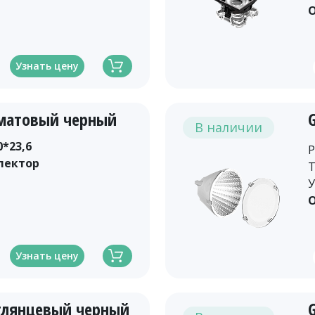
О
Узнать цену
 матовый черный
В наличии
0*23,6
Р
лектор
Т
У
О
Узнать цену
 глянцевый черный