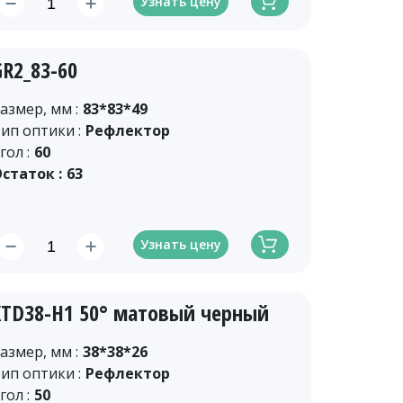
Узнать цену
GR2_83-60
азмер, мм :
83*83*49
ип оптики :
Рефлектор
гол :
60
статок :
63
Узнать цену
XTD38-H1 50° матовый черный
азмер, мм :
38*38*26
ип оптики :
Рефлектор
гол :
50