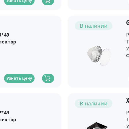
Узнать цену
В наличии
3*49
Р
лектор
Т
У
О
Узнать цену
В наличии
2*49
Р
лектор
Т
У