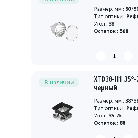
Размер, мм :
50*5
Тип оптики :
Реф
Угол :
38
Остаток :
508
XTD38-H1 35°
В наличии
черный
Размер, мм :
38*3
Тип оптики :
Реф
Угол :
35-75
Остаток :
88