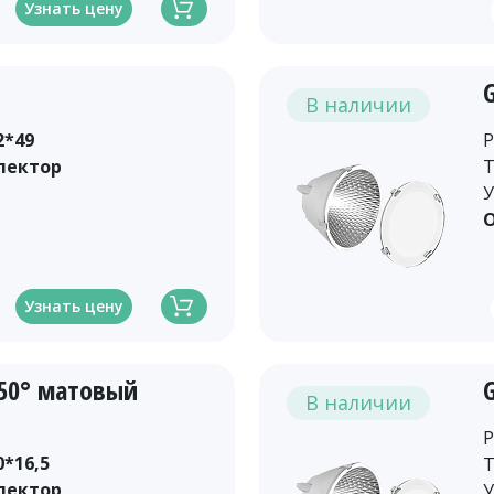
Узнать цену
В наличии
2*49
Р
лектор
Т
У
О
Узнать цену
-50° матовый
В наличии
Р
0*16,5
Т
лектор
У