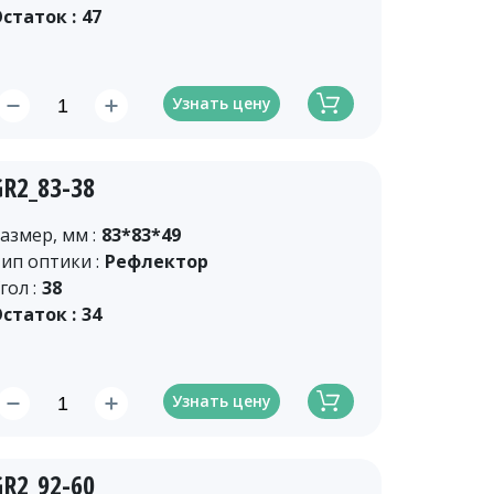
статок :
47
Узнать цену
GR2_83-38
азмер, мм :
83*83*49
ип оптики :
Рефлектор
гол :
38
статок :
34
Узнать цену
GR2_92-60