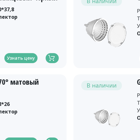
В наличии
0*37,8
Р
лектор
Т
У
О
Узнать цену
-70° матовый
В наличии
Р
Т
8*26
У
лектор
О