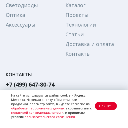
Светодиоды
Каталог
Оптика
Проекты
Аксессуары
Технологии
Статьи
Доставка и оплата
Контакты
КОНТАКТЫ
+7 (499) 647-80-74
Обратный звонок
На сайте используются файлы cookie и Яндекс
Метрика. Нажимая кнопку «Принять» или
Написать в Max
продолжая просмотр сайта, вы даёте согласие на
Принять
обработку персональных данных
в соответствии с
Написать в телеграм
политикой конфиденциальности
, и принимаю
условия
пользовательского соглашения
.
Почта:
zakaz@citi-el.ru