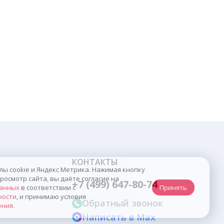
КОНТАКТЫ
 cookie и Яндекс Метрика. Нажимая кнопку
смотр сайта, вы даёте согласие на
+7 (499) 647-80-74
нных
в соответствии с
Принять
сти
, и принимаю условия
Обратный звонок
ния
.
Написать в Max