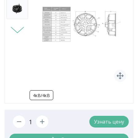
4кВ/4кВ
Узнать цену