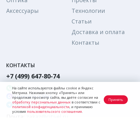
Оптика
Проекты
Аксессуары
Технологии
Статьи
Доставка и оплата
Контакты
КОНТАКТЫ
+7 (499) 647-80-74
Обратный звонок
На сайте используются файлы cookie и Яндекс
Метрика. Нажимая кнопку «Принять» или
Написать в Max
продолжая просмотр сайта, вы даёте согласие на
Принять
обработку персональных данных
в соответствии с
Написать в телеграм
политикой конфиденциальности
, и принимаю
условия
пользовательского соглашения
.
Почта:
zakaz@citi-el.ru
© Citi-el, 2026