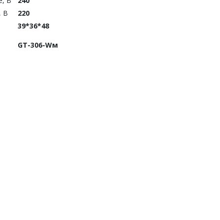
, В
240
, В
220
39*36*48
GT-306-Wм